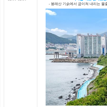
- 봉래산 기슭에서 굽이쳐 내리는 물