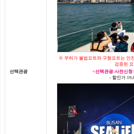
※ 무허가 불법요트와 구형요트는 안전
검증된 요
선택관광
<선택관광-사전신청> 
- 할인가 1