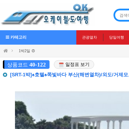
카테고리
관광열차
당일여행
1박2일
40-122
상품코드
일정표 보기
[SRT-1박]♠호텔♠쪽빛바다 부산(해변열차)/외도/거